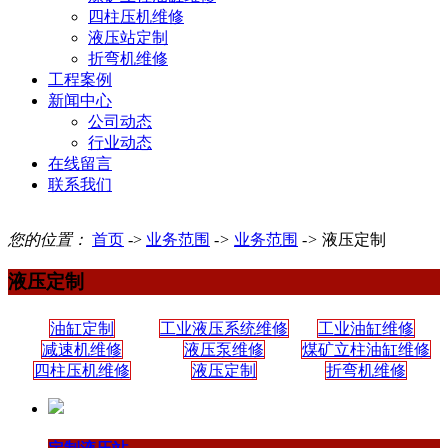
四柱压机维修
液压站定制
折弯机维修
工程案例
新闻中心
公司动态
行业动态
在线留言
联系我们
您的位置：
首页
->
业务范围
->
业务范围
->
液压定制
液压定制
油缸定制
工业液压系统维修
工业油缸维修
减速机维修
液压泵维修
煤矿立柱油缸维修
四柱压机维修
液压定制
折弯机维修