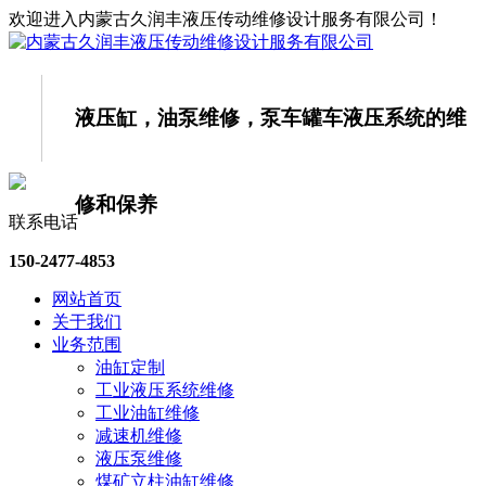
欢迎进入内蒙古久润丰液压传动维修设计服务有限公司！
液压缸，油泵维修，泵车罐车液压系统的
维
修和保养
联系电话
150-2477-4853
网站首页
关于我们
业务范围
油缸定制
工业液压系统维修
工业油缸维修
减速机维修
液压泵维修
煤矿立柱油缸维修