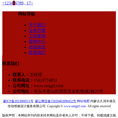
<
1
2
3
4
5
6
7
8
9
...
17
>
网站导航
关于我们
业务范围
工程案例
新闻中心
在线留言
联系我们
联系我们
联系人：
王经理
联系电话：
15024774853
公司网址：
www.nmgjrf.com
公司地址：
包头市青山区西部五金机电城2栋27号
蒙ICP备2023000511号
蒙公网安备15020402000452号
网站地图
内蒙古久润丰液压
传动维修设计服务有限公司 Copyright ©
www.nmgjrf.com
All rights reserved
版权声明：本网站所刊内容未经本网站及作者本人许可，不得下载、转载或建立镜