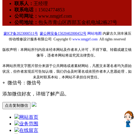
联系人：
王经理
联系电话：
15024774853
公司网址：
www.nmgjrf.com
公司地址：
包头市青山区西部五金机电城2栋27号
蒙ICP备2023000511号
蒙公网安备15020402000452号
网站地图
内蒙古久润丰液压
传动维修设计服务有限公司 Copyright ©
www.nmgjrf.com
All rights reserved
版权声明：本网站所刊内容未经本网站及作者本人许可，不得下载、转载或建立镜
像等，违者本网站将追究其法律责任。
本网站所用文字图片部分来源于公共网络或者素材网站，凡图文未署名者均为原始
状况，但作者发现后可告知认领，我们仍会及时署名或依照作者本人意愿处理，如
未及时联系本站，本网站不承担任何责任。
+
微信号：
微信号
添加微信好友，详细了解产品。
点击复制微信
网站首页
业务范围
在线留言